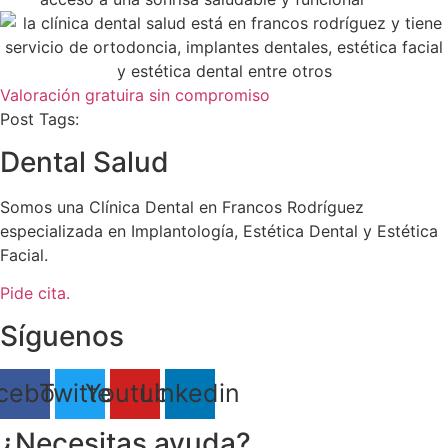
Valoración gratuira sin compromiso
Post Tags:
Dental Salud
Somos una Clínica Dental en Francos Rodríguez
especializada en Implantología, Estética Dental y Estética
Facial.
Pide cita.
Síguenos
cebook
Twitter
Youtube
Linkedin
¿Necesitas ayuda?